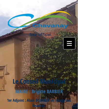
Site officiel
Le Conseil Municipal
MAIRE : Brigitte BARBIER
1er Adjoint : Alain BOUCHER en charge des
finances