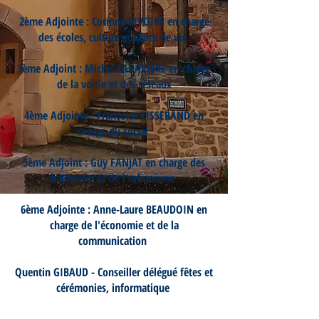
2ème Adjointe : Corinne RIVOIRE en charge
des écoles, culture et cadre de vie
3ème Adjoint : Michel LADAVIERE en charge
de la voirie et des réseaux
4ème Adjointe : Françoise TISSERAND en
charge du social
5ème Adjoint : Guy FANJAT en charge des
bâtiments et de l'urbanisme
6ème Adjointe : Anne-Laure BEAUDOIN en
charge de l'économie et de la
communication
Quentin GIBAUD - Conseiller délégué fêtes et
cérémonies, informatique