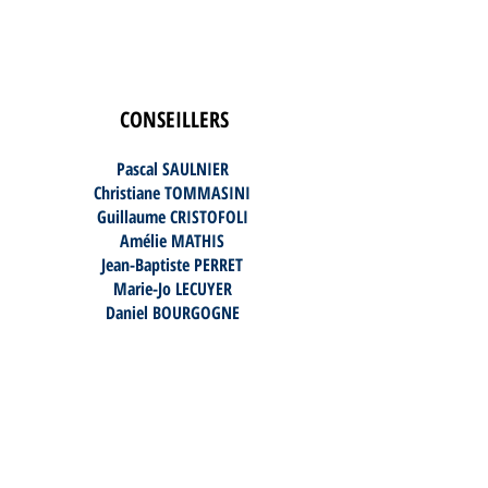
CONSEILLERS
Pascal SAULNIER
Christiane TOMMASINI
Guillaume CRISTOFOLI
Amélie MATHIS
Jean-Baptiste PERRET
Marie-Jo LECUYER
Daniel BOURGOGNE
Fanny MILLOT
Quentin GIBAUD
Anne-Laure EVARISTO
Sylvain MIRAMON
Delphine MELLET
Rémi GRENIER
Christine CHATAING