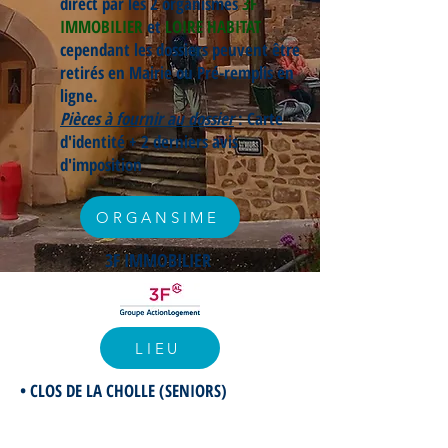
direct par les 2 organismes
3F
IMMOBILIER
et
LOIRE HABITAT
cependant les dossiers
peuvent être
retirés en Mairie ou Pré-remplis en
ligne.
Pièces à fournir au dossier
: Carte
d'identité + 2 derniers avis
d'imposition
ORGANSIME
3F IMMOBILIER
LIEU
• CLOS DE LA CHOLLE (SENIORS)