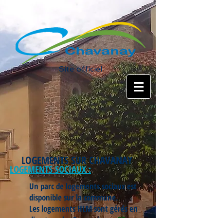
Site officiel
LOGEMENTS SUR CHAVANAY
LOGEMENTS SOCIAUX :
Un parc de logements sociaux est
disponible sur la commune.
Les logements HLM sont gérés en