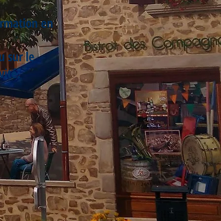
ormation en
u sur le
vité.