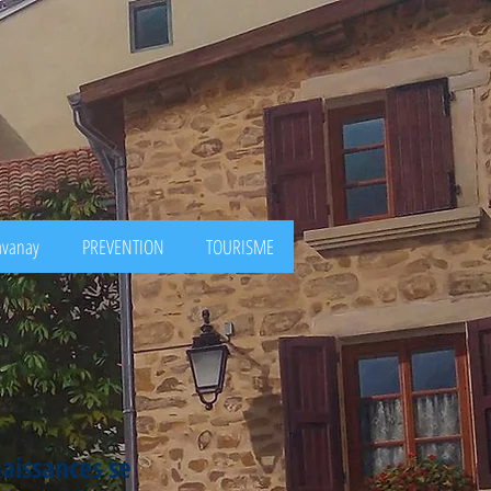
avanay
PREVENTION
TOURISME
naissances se