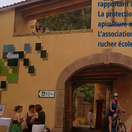
rapportant 
La protecti
apiculture a
L’associati
rucher écol