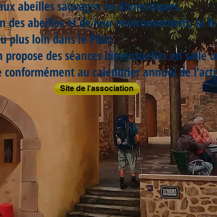
aux abeilles sauvages ou domestiques.
on des abeilles et de leur environnement, la f
u plus loin dans le Pilat.
on propose des séances bimensuelles en salle o
e conformément au calendrier annuel de l’acti
Site de l'association